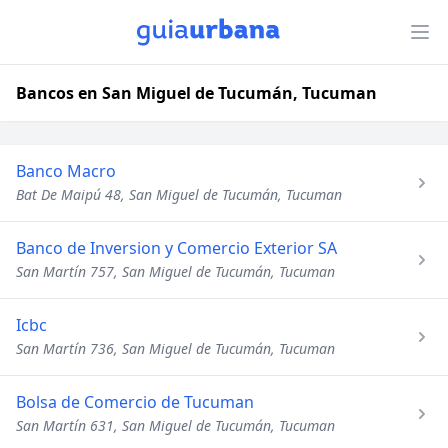
Bancos en San Miguel de Tucumán, Tucuman
Banco Macro
Bat De Maipú 48, San Miguel de Tucumán, Tucuman
Banco de Inversion y Comercio Exterior SA
San Martín 757, San Miguel de Tucumán, Tucuman
Icbc
San Martín 736, San Miguel de Tucumán, Tucuman
Bolsa de Comercio de Tucuman
San Martín 631, San Miguel de Tucumán, Tucuman