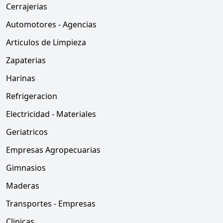
Cerrajerias
Automotores - Agencias
Articulos de Limpieza
Zapaterias
Harinas
Refrigeracion
Electricidad - Materiales
Geriatricos
Empresas Agropecuarias
Gimnasios
Maderas
Transportes - Empresas
Clinicas