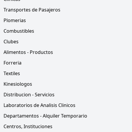
Transportes de Pasajeros
Plomerias
Combustibles
Clubes
Alimentos - Productos
Forreria
Textiles
Kinesiologos
Distribucion - Servicios
Laboratorios de Analisis Clinicos
Departamentos - Alquiler Temporario
Centros, Instituciones