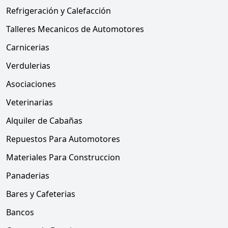
Refrigeración y Calefacción
Talleres Mecanicos de Automotores
Carnicerias
Verdulerias
Asociaciones
Veterinarias
Alquiler de Cabañas
Repuestos Para Automotores
Materiales Para Construccion
Panaderias
Bares y Cafeterias
Bancos