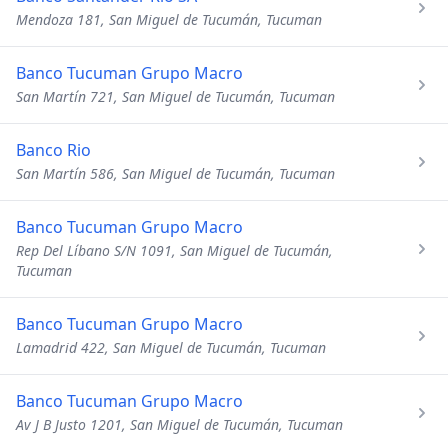
Mendoza 181, San Miguel de Tucumán, Tucuman
Banco Tucuman Grupo Macro
San Martín 721, San Miguel de Tucumán, Tucuman
Banco Rio
San Martín 586, San Miguel de Tucumán, Tucuman
Banco Tucuman Grupo Macro
Rep Del Líbano S/N 1091, San Miguel de Tucumán,
Tucuman
Banco Tucuman Grupo Macro
Lamadrid 422, San Miguel de Tucumán, Tucuman
Banco Tucuman Grupo Macro
Av J B Justo 1201, San Miguel de Tucumán, Tucuman