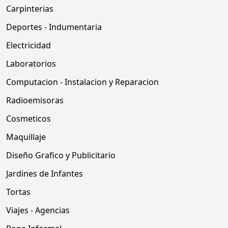
Carpinterias
Deportes - Indumentaria
Electricidad
Laboratorios
Computacion - Instalacion y Reparacion
Radioemisoras
Cosmeticos
Maquillaje
Diseño Grafico y Publicitario
Jardines de Infantes
Tortas
Viajes - Agencias