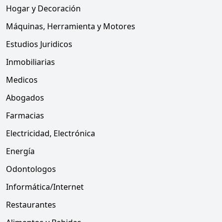
Hogar y Decoración
Máquinas, Herramienta y Motores
Estudios Juridicos
Inmobiliarias
Medicos
Abogados
Farmacias
Electricidad, Electrónica
Energía
Odontologos
Informática/Internet
Restaurantes