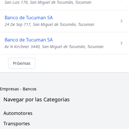
San Luis 176, San Miguel de Tucumán, Tucuman
Banco de Tucuman SA
24 De Sep 717, San Miguel de Tucumán, Tucuman
Banco de Tucuman SA
Av N Kirchner 3440, San Miguel de Tucumán, Tucuman
Próximas
Empresas
-
Bancos
Navegar por las Categorias
Automotores
Transportes