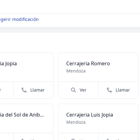
gerir modificación
ia Jopia
Cerrajeria Romero
a
Mendoza
r
Llamar
Ver
Llamar
Cerrajeria del Sol de Anibal Leanza
Cerrajeria Luis Jopia
a
Mendoza