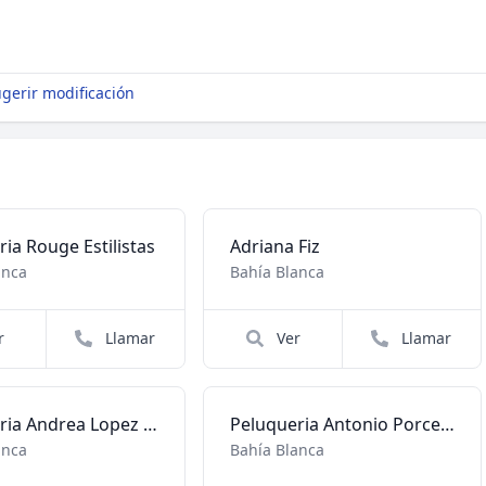
gerir modificación
ia Rouge Estilistas
Adriana Fiz
anca
Bahía Blanca
r
Llamar
Ver
Llamar
Peluqueria Andrea Lopez Estilista
Peluqueria Antonio Porcelli - Estilista
anca
Bahía Blanca