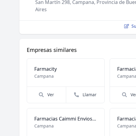
San Martín 298, Campana, Provincia de Bue
Aires
Su
Empresas similares
Farmacity
Farmaci
Campana
Campan
Ver
Llamar
Ve
Farmacias Caimmi Envios a Domicilio
Farmacia
Campana
Campan