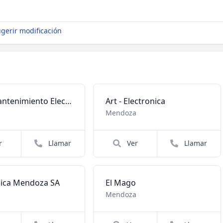
gerir modificación
E y J - Mantenimiento Electrico e Industrial
Art - Electronica
a
Mendoza
r
Llamar
Ver
Llamar
nica Mendoza SA
El Mago
a
Mendoza